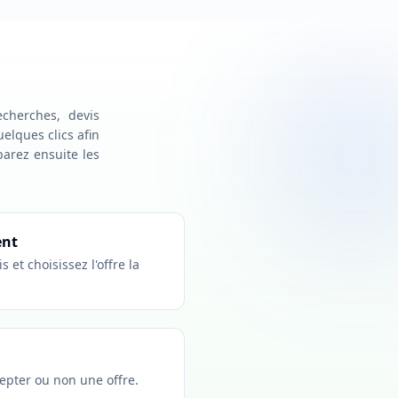
echerches, devis
lques clics afin
parez ensuite les
ent
 et choisissez l'offre la
cepter ou non une offre.