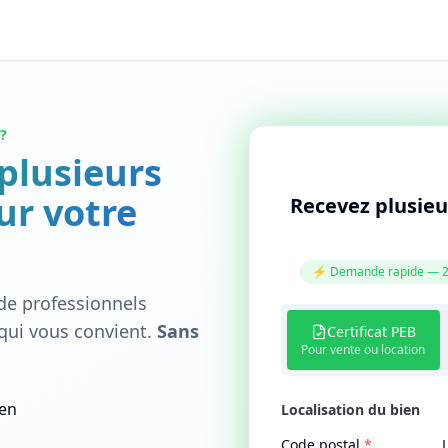
?
 plusieurs
ur votre
Recevez plusieur
⚡ Demande rapide — 2
de professionnels
 qui vous convient.
Sans
Certificat PEB
Pour vente ou location
ien
Localisation du bien
Code postal
*