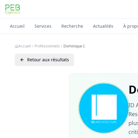
PEB Connect
Accueil
Services
Recherche
Actualités
À prop
Accueil
Professionnels
Dominique I.
Retour aux résultats
D
ID 
Res
plu
cri