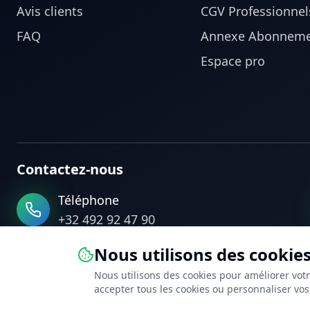
Avis clients
CGV Professionnel
FAQ
Annexe Abonneme
Espace pro
Contactez-nous
Téléphone
+32 492 92 47 90
Nous utilisons des cookie
©
2026
PEB Connect. Tous droits réservés.
Nous utilisons des cookies pour améliorer votr
accepter tous les cookies ou personnaliser vos