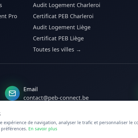
s
Audit Logement Charleroi
nt Pro
Certificat PEB Charleroi
Audit Logement Liège
Certificat PEB Liège
Toutes les villes →
Email
contact@peb-connect.be
s
e expérience de navigation, analyser le trafic et personnaliser le 
 préférences.
En savoir plus