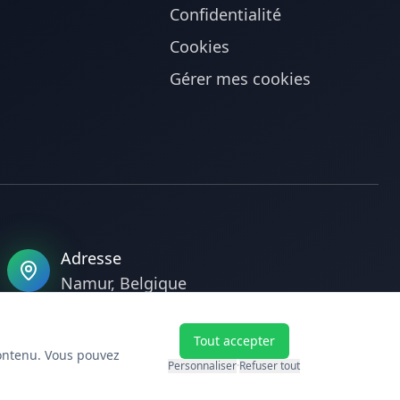
Confidentialité
Cookies
Gérer mes cookies
Adresse
Namur, Belgique
Tout accepter
Mentions légales
Politique de confidentialité
CGU
contenu. Vous pouvez
Personnaliser
·
Refuser tout