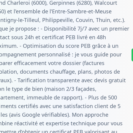
nd Charleroi (6000), Gerpinnes (6280), Walcourt
50) et l’ensemble de l’Entre-Sambre-et-Meuse
ntigny-le-Tilleul, Philippeville, Couvin, Thuin, etc.).
que je propose : - Disponibilité 7j/7 avec un premier
tact sous 24h et certificat PEB livré en 48h
imum. - Optimisation du score PEB grâce à un
ompagnement personnalisé : je vous guide pour
parer efficacement votre dossier (factures
solation, documents chauffage, plans, photos de
vaux). - Tarification transparente avec devis gratuit
on le type de bien (maison 2/3 façades,
artement, immeuble de rapport). - Plus de 500
iments certifiés avec une satisfaction client de 5
iles (avis Google vérifiables). Mon approche
bine réactivité et expertise technique pour vous
mettre d’obtenir un certificat PEB valorisant au