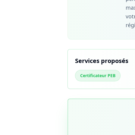
max
vot
rég
Services proposés
Certificateur PEB