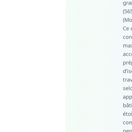
gra
(56
(Mo
Ce 
con
max
acc
pré
d’i
tra
sel
app
bât
éto
com
per