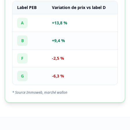
Label PEB
Variation de prix vs label D
A
+13,8 %
B
+9,4 %
F
-2,5 %
G
-6,3 %
* Source Immoweb, marché wallon