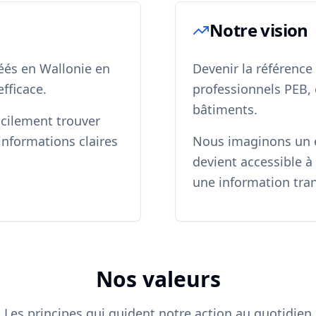
Notre vision
réés en Wallonie en
Devenir la référence
fficace.
professionnels PEB, 
bâtiments.
acilement trouver
informations claires
Nous imaginons un 
devient accessible à 
une information tra
Nos valeurs
Les principes qui guident notre action au quotidien