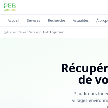
PEB Connect
Accueil
Services
Recherche
Actualités
À prop
Accueil
Villes
Seraing
Audit Logement
Récupér
de v
7 auditeurs loge
villages environna