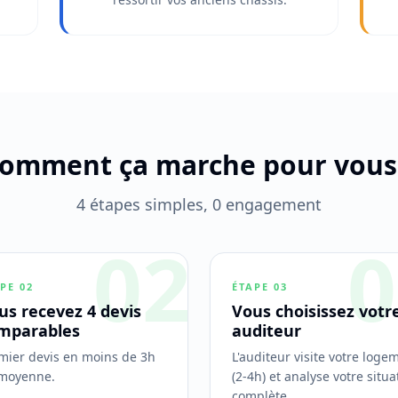
omment ça marche pour vous
4 étapes simples, 0 engagement
02
0
APE
02
ÉTAPE
03
us recevez 4 devis
Vous choisissez votr
mparables
auditeur
mier devis en moins de 3h
L'auditeur visite votre loge
moyenne.
(2-4h) et analyse votre situa
complète.