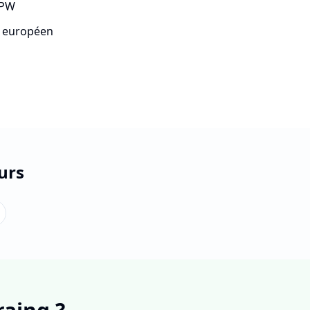
SPW
t européen
urs