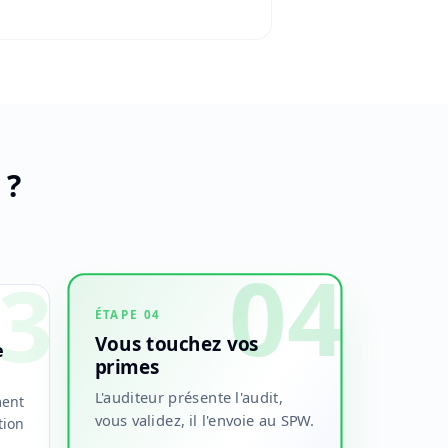
 ?
04
3
ÉTAPE
04
Vous touchez vos
e
primes
L'auditeur présente l'audit,
ment
vous validez, il l'envoie au SPW.
tion