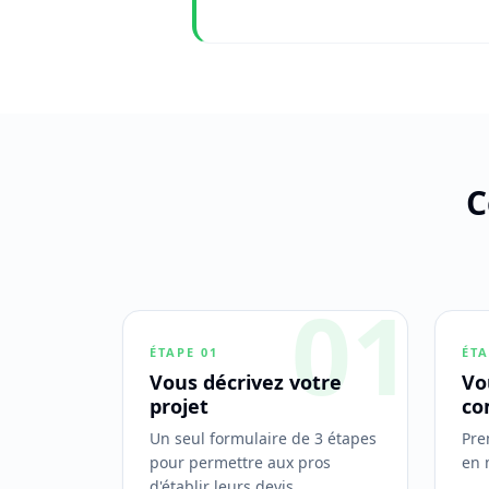
C
01
ÉTAPE
01
ÉT
Vous décrivez votre
Vo
projet
co
Un seul formulaire de 3 étapes
Pre
pour permettre aux pros
en 
d'établir leurs devis.