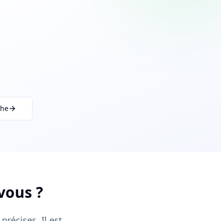
che
 vous ?
précises. Il est