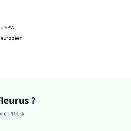
 du SPW
t européen
Fleurus ?
rvice 100%