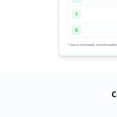
F
G
* Source Immoweb, marché wallon
C