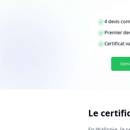
4 devis co
Premier dev
Certificat 
Dema
Le certifi
En Wallonie, le c