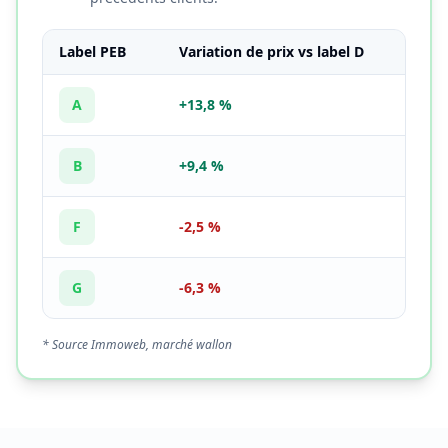
Label PEB
Variation de prix vs label D
A
+13,8 %
B
+9,4 %
F
-2,5 %
G
-6,3 %
* Source Immoweb, marché wallon