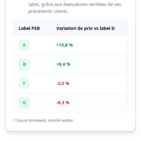
label, grâce aux évaluations vérifiées de ses
précédents clients.
Label PEB
Variation de prix vs label D
A
+13,8 %
B
+9,4 %
F
-2,5 %
G
-6,3 %
* Source Immoweb, marché wallon