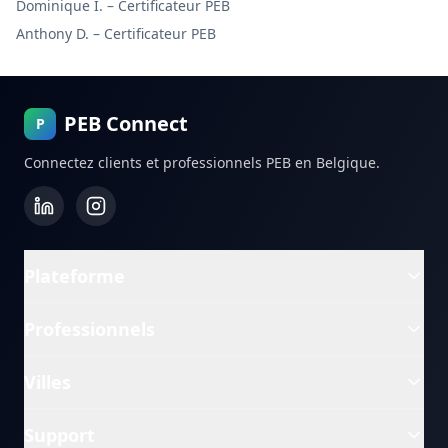
Dominique I.
–
Certificateur PEB
Anthony D.
–
Certificateur PEB
PEB Connect
P
Connectez clients et professionnels PEB en Belgique.
Plateforme
Professionnels
Villes
Support