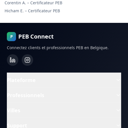
Corentin A.
–
Certificateur PEB
Hicham E.
–
Certificateur PEB
PEB Connect
P
Connectez clients et professionnels PEB en Belgique.
Plateforme
Professionnels
Villes
Support