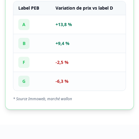
Label PEB
Variation de prix vs label D
A
+13,8 %
B
+9,4 %
F
-2,5 %
G
-6,3 %
* Source Immoweb, marché wallon