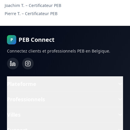
Joachim T.
–
Certificateur PEB
Pierre T.
–
Certificateur PEB
PEB Connect
P
Connectez clients et professionnels PEB en Belgique.
Plateforme
Professionnels
Villes