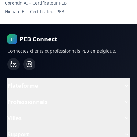
Corentin A.
–
Certificateur PEB
Hicham E.
–
Certificateur PEB
PEB Connect
P
Connectez clients et professionnels PEB en Belgique.
Plateforme
Professionnels
Villes
Support