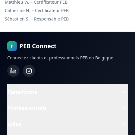
Matthieu W.
–
Certificateur PEB
Catherine N.
–
Certificateur PEB
Sébastien S.
–
Responsable PEB
PEB Connect
P
Connectez clients et professionnels PEB en Belgique.
Plateforme
Professionnels
Villes