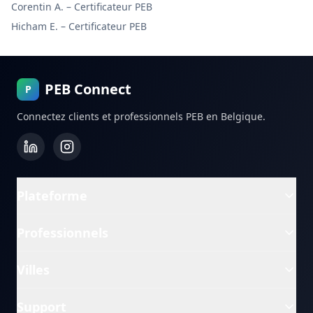
Corentin A.
–
Certificateur PEB
Hicham E.
–
Certificateur PEB
PEB Connect
P
Connectez clients et professionnels PEB en Belgique.
Plateforme
Professionnels
Villes
Support