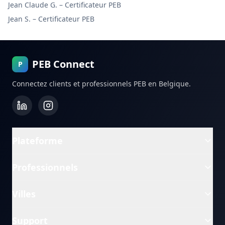
Jean Claude G.
–
Certificateur PEB
Jean S.
–
Certificateur PEB
PEB Connect
P
Connectez clients et professionnels PEB en Belgique.
Plateforme
Professionnels
Villes
Support